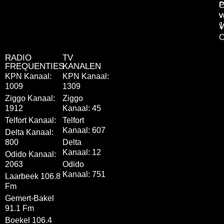
P
C
v
v
1
V
C
RADIO
TV
FREQUENTIES
KANALEN
KPN Kanaal:
KPN Kanaal:
1009
1309
Ziggo Kanaal:
Ziggo
1912
Kanaal: 45
Telfort Kanaal:
Telfort
Kanaal: 607
Delta Kanaal:
800
Delta
Kanaal: 12
Odido Kanaal:
2063
Odido
Kanaal: 751
Laarbeek 106.8
Fm
Gemert-Bakel
91.1 Fm
Boekel 106.4