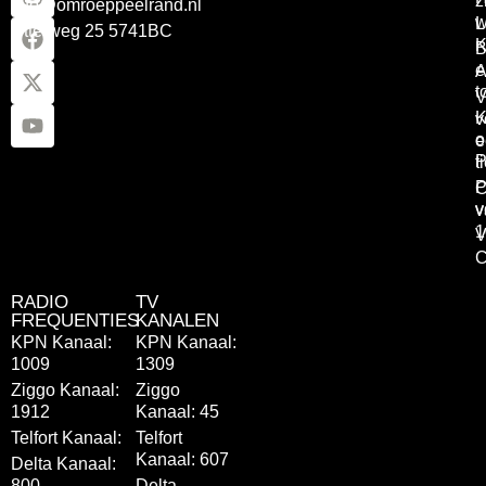
z
info@omroeppeelrand.nl
w
L
Otterweg 25 5741BC
K
B
e
A
t
V
K
v
o
e
P
t
P
C
v
v
1
V
C
RADIO
TV
FREQUENTIES
KANALEN
KPN Kanaal:
KPN Kanaal:
1009
1309
Ziggo Kanaal:
Ziggo
1912
Kanaal: 45
Telfort Kanaal:
Telfort
Kanaal: 607
Delta Kanaal:
800
Delta