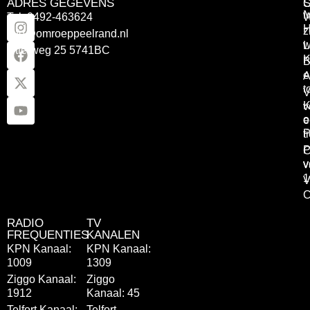
ADRES GEGEVENS
Tel: 0492-463624
W
z
info@omroeppeelrand.nl
w
L
Otterweg 25 5741BC
K
B
e
A
t
V
K
v
o
e
P
t
P
C
v
v
1
V
C
RADIO
TV
FREQUENTIES
KANALEN
KPN Kanaal:
KPN Kanaal:
1009
1309
Ziggo Kanaal:
Ziggo
1912
Kanaal: 45
Telfort Kanaal:
Telfort