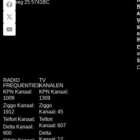
Otterweg 25 5741BC
K
B
e
A
t
V
K
v
o
e
P
t
P
C
v
v
1
V
C
RADIO
TV
FREQUENTIES
KANALEN
KPN Kanaal:
KPN Kanaal:
1009
1309
Ziggo Kanaal:
Ziggo
1912
Kanaal: 45
Telfort Kanaal:
Telfort
Kanaal: 607
Delta Kanaal:
800
Delta
Kanaal: 12