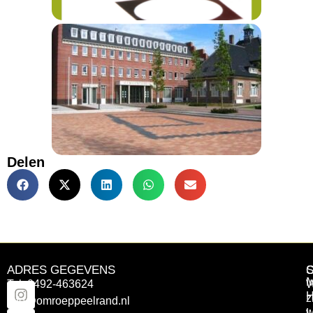
Delen
ADRES GEGEVENS
Tel: 0492-463624
W
z
info@omroeppeelrand.nl
w
L