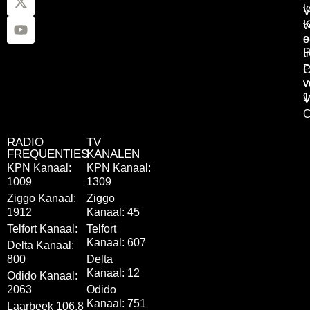
t
V
K
v
o
e
P
t
P
C
v
v
1
V
C
RADIO
TV
FREQUENTIES
KANALEN
KPN Kanaal:
KPN Kanaal:
1009
1309
Ziggo Kanaal:
Ziggo
1912
Kanaal: 45
Telfort Kanaal:
Telfort
Kanaal: 607
Delta Kanaal:
800
Delta
Kanaal: 12
Odido Kanaal:
2063
Odido
Kanaal: 751
Laarbeek 106.8