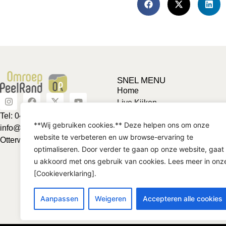
SNEL MENU
Home
Live Kijken
Adverteren
Tel: 0492-463624
**Wij gebruiken cookies.** Deze helpen ons om onze
Vriendje voor een tientje
info@omroeppeelrand.nl
website te verbeteren en uw browse-ervaring te
Club van 1000
Otterweg 25 5741BC
optimaliseren. Door verder te gaan op onze website, gaat
Contact
u akkoord met ons gebruik van cookies. Lees meer in onz
[Cookieverklaring].
Aanpassen
Weigeren
Accepteren alle cookies