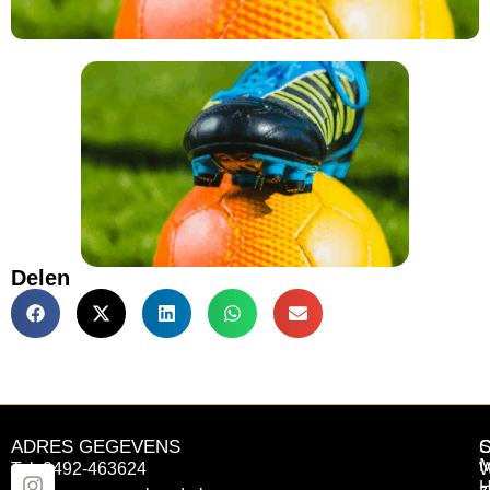
Delen
ADRES GEGEVENS
Tel: 0492-463624
W