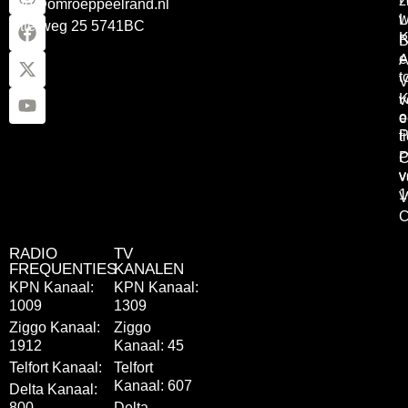
z
info@omroeppeelrand.nl
w
L
Otterweg 25 5741BC
K
B
e
A
t
V
K
v
o
e
P
t
P
C
v
v
1
V
C
RADIO
TV
FREQUENTIES
KANALEN
KPN Kanaal:
KPN Kanaal:
1009
1309
Ziggo Kanaal:
Ziggo
1912
Kanaal: 45
Telfort Kanaal:
Telfort
Kanaal: 607
Delta Kanaal:
800
Delta