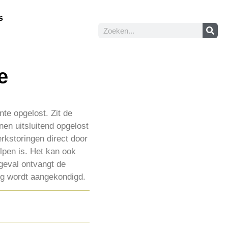
s
e
te opgelost. Zit de
nnen uitsluitend opgelost
rkstoringen direct door
lpen is. Het kan ook
geval ontvangt de
ng wordt aangekondigd.