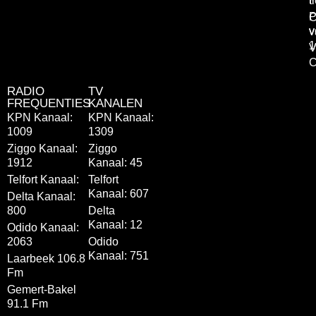
t
P
C
v
v
1
V
C
RADIO
TV
FREQUENTIES
KANALEN
KPN Kanaal:
KPN Kanaal:
1009
1309
Ziggo Kanaal:
Ziggo
1912
Kanaal: 45
Telfort Kanaal:
Telfort
Kanaal: 607
Delta Kanaal:
800
Delta
Kanaal: 12
Odido Kanaal:
2063
Odido
Kanaal: 751
Laarbeek 106.8
Fm
Gemert-Bakel
91.1 Fm