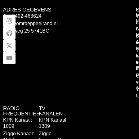
ADRES GEGEVENS
Tel: 0492-463624
W
z
info@omroeppeelrand.nl
w
L
Otterweg 25 5741BC
K
B
e
A
t
V
K
v
o
e
P
t
P
C
v
v
1
V
C
RADIO
TV
FREQUENTIES
KANALEN
KPN Kanaal:
KPN Kanaal:
1009
1309
Ziggo Kanaal:
Ziggo