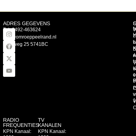
ADRES GEGEVENS
Tel: 0492-463624
W
z
info@omroeppeelrand.nl
w
L
Otterweg 25 5741BC
K
B
e
A
t
V
K
v
o
e
P
t
P
C
v
v
1
V
C
RADIO
TV
FREQUENTIES
KANALEN
KPN Kanaal:
KPN Kanaal: