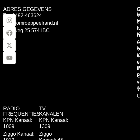
ADRES GEGEVENS
Tel: 0492-463624
W
z
info@omroeppeelrand.nl
w
L
Otterweg 25 5741BC
K
B
e
A
t
V
K
v
o
e
P
t
P
C
v
v
1
V
C
RADIO
TV
FREQUENTIES
KANALEN
KPN Kanaal:
KPN Kanaal:
1009
1309
Ziggo Kanaal:
Ziggo