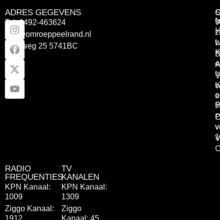
ADRES GEGEVENS
Tel: 0492-463624
W
z
info@omroeppeelrand.nl
w
L
Otterweg 25 5741BC
K
B
e
A
t
V
K
v
o
e
P
t
P
C
v
v
1
V
C
RADIO
TV
FREQUENTIES
KANALEN
KPN Kanaal:
KPN Kanaal:
1009
1309
Ziggo Kanaal:
Ziggo
1912
Kanaal: 45