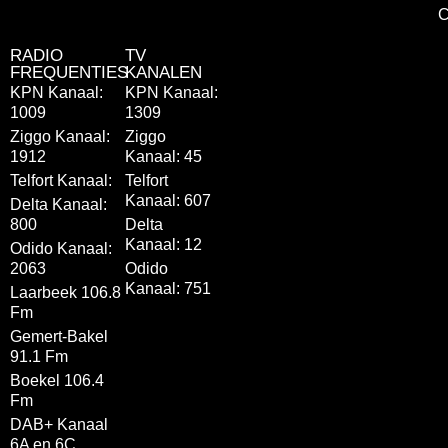
C
RADIO
TV
FREQUENTIES
KANALEN
KPN Kanaal:
KPN Kanaal:
1009
1309
Ziggo Kanaal:
Ziggo
1912
Kanaal: 45
Telfort Kanaal:
Telfort
Kanaal: 607
Delta Kanaal:
800
Delta
Kanaal: 12
Odido Kanaal:
2063
Odido
Kanaal: 751
Laarbeek 106.8
Fm
Gemert-Bakel
91.1 Fm
Boekel 106.4
Fm
DAB+ Kanaal
6A en 6C