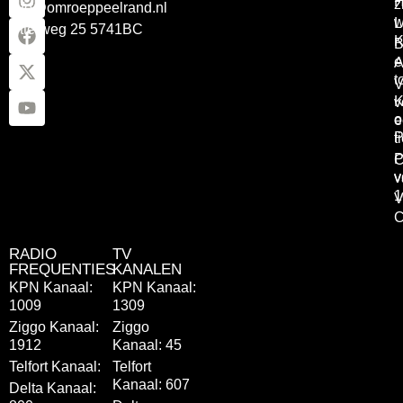
z
info@omroeppeelrand.nl
w
L
Otterweg 25 5741BC
K
B
e
A
t
V
K
v
o
e
P
t
P
C
v
v
1
V
C
RADIO
TV
FREQUENTIES
KANALEN
KPN Kanaal:
KPN Kanaal:
1009
1309
Ziggo Kanaal:
Ziggo
1912
Kanaal: 45
Telfort Kanaal:
Telfort
Kanaal: 607
Delta Kanaal: