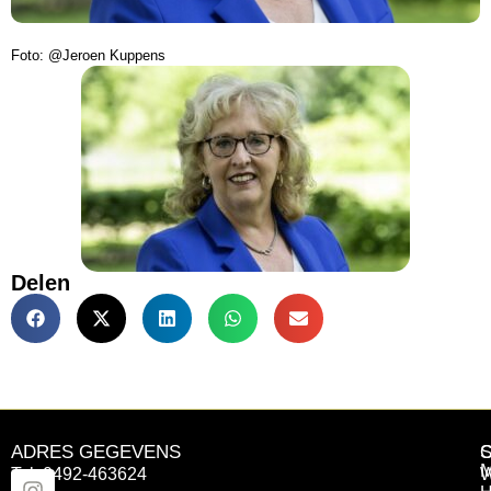
Foto: @Jeroen Kuppens
Delen
ADRES GEGEVENS
Tel: 0492-463624
W