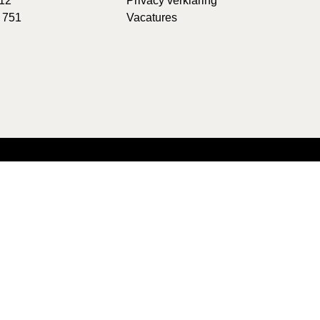
 12
Privacy verklaring
 751
Vacatures