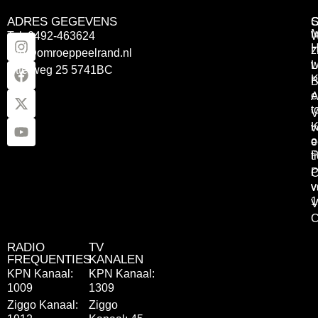
ADRES GEGEVENS
Tel: 0492-463624
W
z
info@omroeppeelrand.nl
w
L
Otterweg 25 5741BC
K
B
e
A
t
V
K
v
o
e
P
t
P
C
v
v
1
V
C
RADIO
TV
FREQUENTIES
KANALEN
KPN Kanaal:
KPN Kanaal:
1009
1309
Ziggo Kanaal:
Ziggo