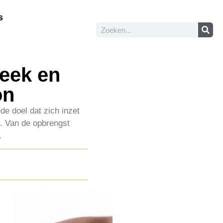
s
Beek en
on
de doel dat zich inzet
n. Van de opbrengst
.