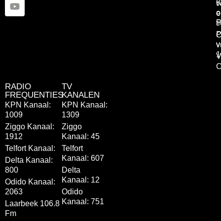
K
v
o
e
P
t
P
C
v
v
1
V
C
RADIO
TV
FREQUENTIES
KANALEN
KPN Kanaal:
KPN Kanaal:
1009
1309
Ziggo Kanaal:
Ziggo
1912
Kanaal: 45
Telfort Kanaal:
Telfort
Kanaal: 607
Delta Kanaal:
800
Delta
Kanaal: 12
Odido Kanaal:
2063
Odido
Kanaal: 751
Laarbeek 106.8
Fm