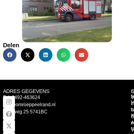
Delen
ADRES GEGEVENS
Tel: 0492-463624
W
z
info@omroeppeelrand.nl
w
L
Otterweg 25 5741BC
K
B
e
A
t
V