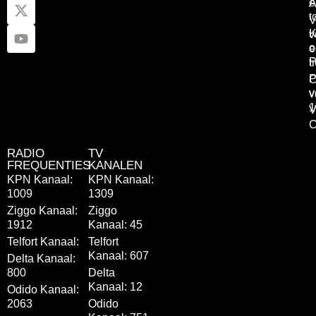
e
A
t
V
K
v
o
e
P
t
P
C
v
v
1
V
C
RADIO
TV
FREQUENTIES
KANALEN
KPN Kanaal:
KPN Kanaal:
1009
1309
Ziggo Kanaal:
Ziggo
1912
Kanaal: 45
Telfort Kanaal:
Telfort
Kanaal: 607
Delta Kanaal:
800
Delta
Kanaal: 12
Odido Kanaal:
2063
Odido