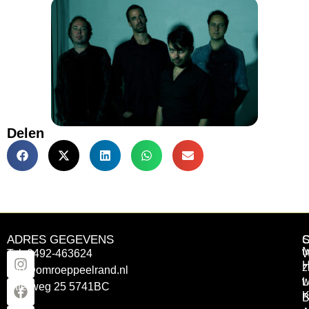
Delen
ADRES GEGEVENS
Tel: 0492-463624
W
z
info@omroeppeelrand.nl
w
L
Otterweg 25 5741BC
K
B