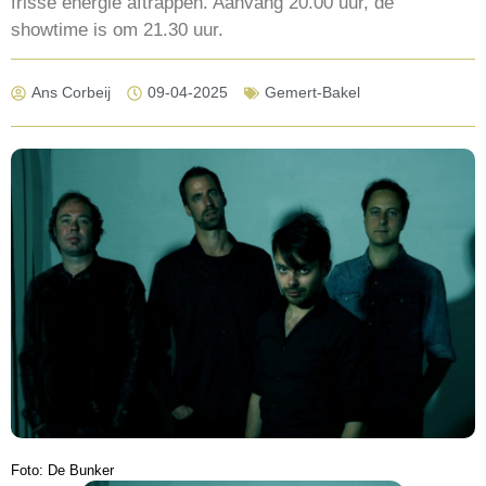
frisse energie aftrappen. Aanvang 20.00 uur, de
showtime is om 21.30 uur.
Ans Corbeij
09-04-2025
Gemert-Bakel
Foto: De Bunker