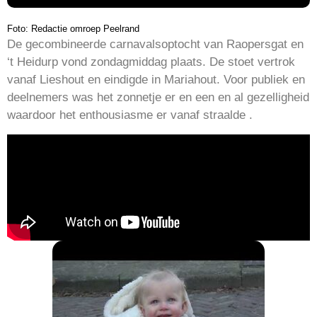
Foto: Redactie omroep Peelrand
De gecombineerde carnavalsoptocht van Raopersgat en
‘t Heidurp vond zondagmiddag plaats. De stoet vertrok
vanaf Lieshout en eindigde in Mariahout. Voor publiek en
deelnemers was het zonnetje er en een en al gezelligheid
waardoor het enthousiasme er vanaf straalde .