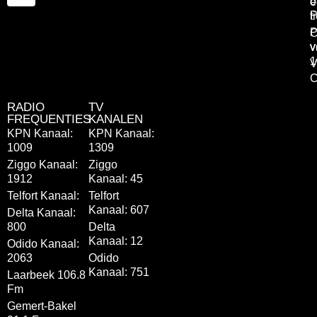
o
e
P
t
P
C
v
v
1
V
C
RADIO
TV
FREQUENTIES
KANALEN
KPN Kanaal:
KPN Kanaal:
1009
1309
Ziggo Kanaal:
Ziggo
1912
Kanaal: 45
Telfort Kanaal:
Telfort
Kanaal: 607
Delta Kanaal:
800
Delta
Kanaal: 12
Odido Kanaal:
2063
Odido
Kanaal: 751
Laarbeek 106.8
Fm
Gemert-Bakel