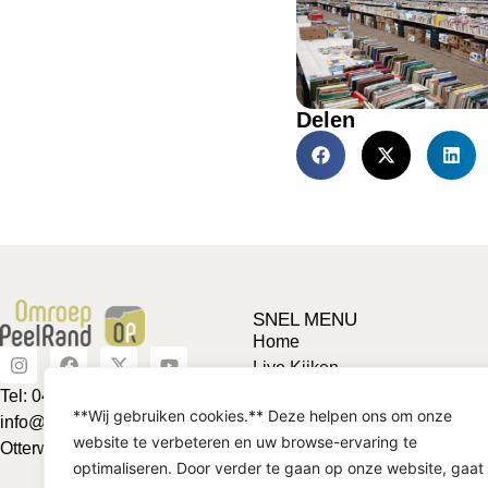
Delen
SNEL MENU
Home
Live Kijken
Adverteren
Tel: 0492-463624
**Wij gebruiken cookies.** Deze helpen ons om onze
Vriendje voor een tientje
info@omroeppeelrand.nl
website te verbeteren en uw browse-ervaring te
Club van 1000
Otterweg 25 5741BC
optimaliseren. Door verder te gaan op onze website, gaat
Contact