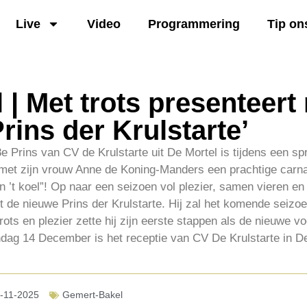
Live
Video
Programmering
Tip on
 | Met trots presenteer
rins der Krulstarte’
e Prins van CV de Krulstarte uit De Mortel is tijdens een sp
et zijn vrouw Anne de Koning-Manders een prachtige carnav
en ’t koel”! Op naar een seizoen vol plezier, samen vieren en
de nieuwe Prins der Krulstarte. Hij zal het komende seizoe
ts en plezier zette hij zijn eerste stappen als de nieuwe v
ndag 14 December is het receptie van CV De Krulstarte in D
-11-2025
Gemert-Bakel