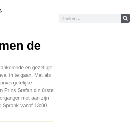
s
t men de
rankelende en gezellige
al in te gaan. Met als
 onvergetelijke
n Prins Stefan d’n úrste
oorganger met aan zijn
e Sprank vanaf 13:00