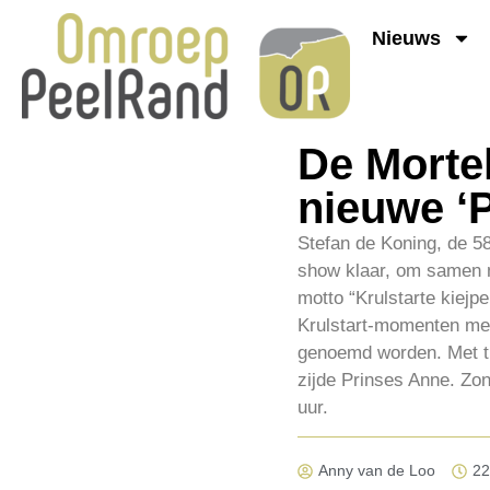
Nieuws
De Mortel
nieuwe ‘P
Stefan de Koning, de 58
show klaar, om samen m
motto “Krulstarte kiejp
Krulstart-momenten met 
genoemd worden. Met tro
zijde Prinses Anne. Zo
uur.
Anny van de Loo
22