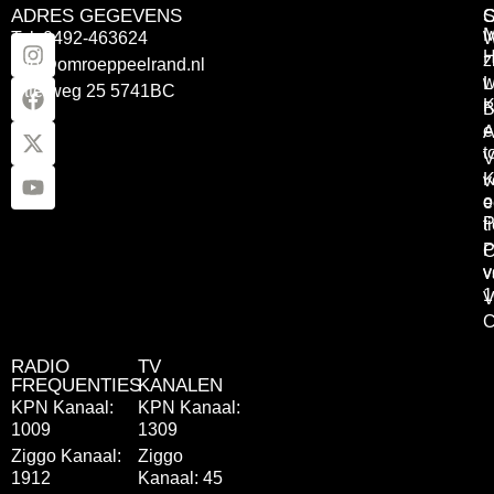
ADRES GEGEVENS
Tel: 0492-463624
W
z
info@omroeppeelrand.nl
w
L
Otterweg 25 5741BC
K
B
e
A
t
V
K
v
o
e
P
t
P
C
v
v
1
V
C
RADIO
TV
FREQUENTIES
KANALEN
KPN Kanaal:
KPN Kanaal:
1009
1309
Ziggo Kanaal:
Ziggo
1912
Kanaal: 45