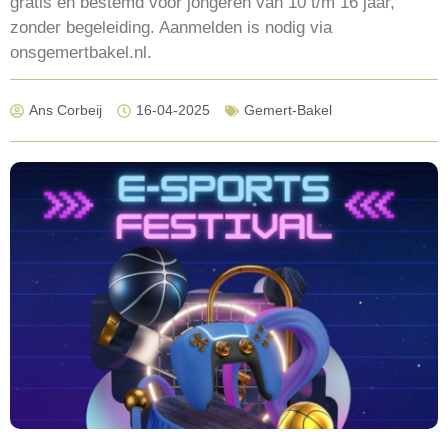
gratis en bestemd voor jongeren van 10 t/m 16 jaar,
zonder begeleiding. Aanmelden is nodig via
onsgemertbakel.nl.
Ans Corbeij
16-04-2025
Gemert-Bakel