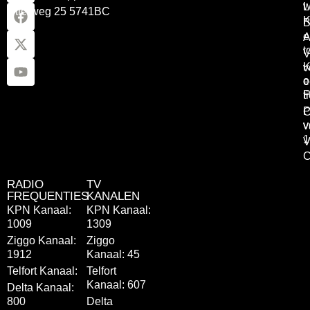
w
L
Otterweg 25 5741BC
K
B
e
A
t
V
K
v
o
e
P
t
P
C
v
v
1
V
C
RADIO
TV
FREQUENTIES
KANALEN
KPN Kanaal:
KPN Kanaal:
1009
1309
Ziggo Kanaal:
Ziggo
1912
Kanaal: 45
Telfort Kanaal:
Telfort
Kanaal: 607
Delta Kanaal:
800
Delta