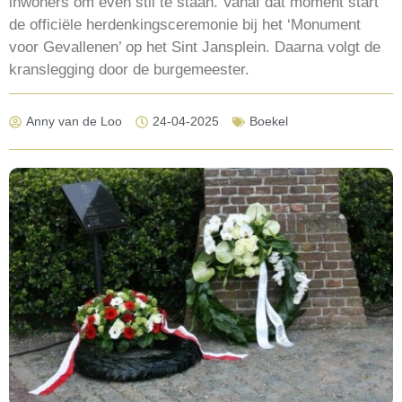
inwoners om even stil te staan. Vanaf dat moment start
de officiële herdenkingsceremonie bij het ‘Monument
voor Gevallenen’ op het Sint Jansplein. Daarna volgt de
kranslegging door de burgemeester.
Anny van de Loo
24-04-2025
Boekel