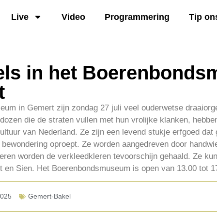
Live
Video
Programmering
Tip on
els in het Boerenbond
t
um in Gemert zijn zondag 27 juli veel ouderwetse draaiorgel
ozen die de straten vullen met hun vrolijke klanken, hebbe
ultuur van Nederland. Ze zijn een levend stukje erfgoed dat 
 bewondering oproept. Ze worden aangedreven door handwie
deren worden de verkleedkleren tevoorschijn gehaald. Ze kun
 Ot en Sien. Het Boerenbondsmuseum is open van 13.00 tot 1
2025
Gemert-Bakel