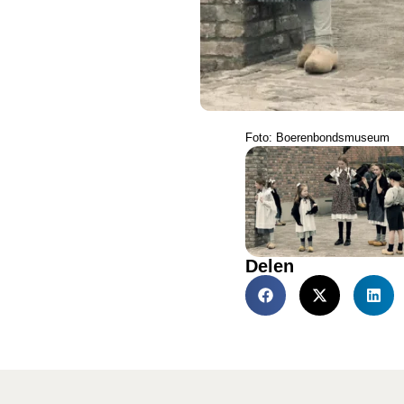
Foto: Boerenbondsmuseum
Delen