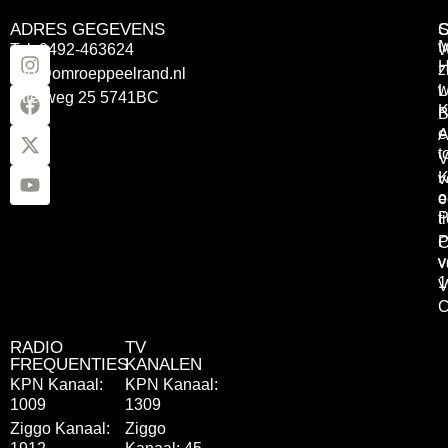
ADRES GEGEVENS
Tel: 0492-463624
W
z
info@omroeppeelrand.nl
w
L
Otterweg 25 5741BC
K
B
e
A
t
V
K
v
o
e
P
t
P
C
v
v
1
V
C
RADIO
TV
FREQUENTIES
KANALEN
KPN Kanaal:
KPN Kanaal:
1009
1309
Ziggo Kanaal:
Ziggo