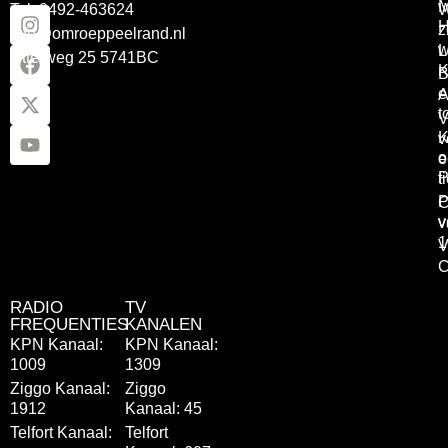
Tel: 0492-463624
W
z
info@omroeppeelrand.nl
w
L
Otterweg 25 5741BC
K
B
e
A
t
V
K
v
o
e
P
t
P
C
v
v
1
V
C
RADIO
TV
FREQUENTIES
KANALEN
KPN Kanaal:
KPN Kanaal:
1009
1309
Ziggo Kanaal:
Ziggo
1912
Kanaal: 45
Telfort Kanaal:
Telfort