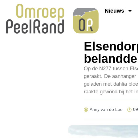
Nieuws
Elsendorp
belandde 
Op de N277 tussen Els
geraakt. De aanhanger 
geladen met dahlia blo
raakte gewond bij het i
Anny van de Loo
09