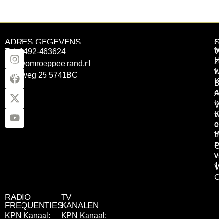
ADRES GEGEVENS
Tel: 0492-463624
W
z
info@omroeppeelrand.nl
w
L
Otterweg 25 5741BC
K
B
e
A
t
V
K
v
o
e
P
t
P
C
v
v
1
V
C
RADIO
TV
FREQUENTIES
KANALEN
KPN Kanaal:
KPN Kanaal: