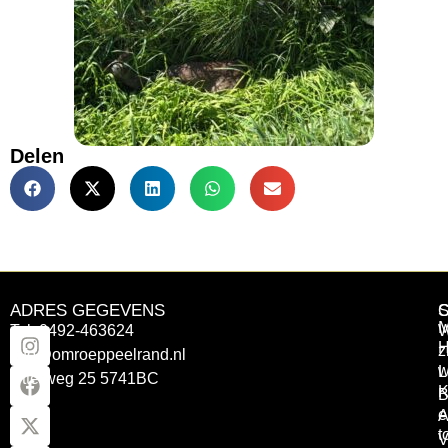
Delen
ADRES GEGEVENS
Tel: 0492-463624
W
z
info@omroeppeelrand.nl
w
L
Otterweg 25 5741BC
K
B
e
A
t
V