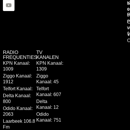
K
v
o
e
P
t
P
C
v
v
1
V
C
RADIO
TV
FREQUENTIES
KANALEN
KPN Kanaal:
KPN Kanaal:
1009
1309
Ziggo Kanaal:
Ziggo
1912
Kanaal: 45
Telfort Kanaal:
Telfort
Kanaal: 607
Delta Kanaal:
800
Delta
Kanaal: 12
Odido Kanaal:
2063
Odido
Kanaal: 751
Laarbeek 106.8
Fm