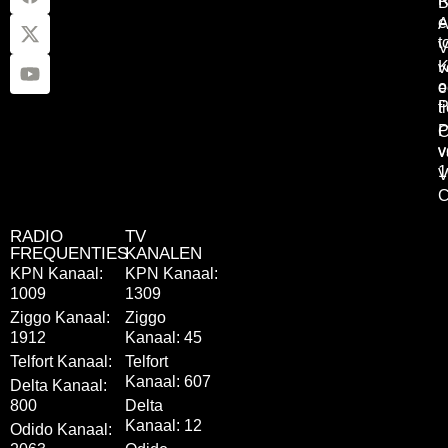
B
e
A
t
V
K
v
o
e
P
t
P
C
v
v
1
V
C
RADIO
TV
FREQUENTIES
KANALEN
KPN Kanaal:
KPN Kanaal:
1009
1309
Ziggo Kanaal:
Ziggo
1912
Kanaal: 45
Telfort Kanaal:
Telfort
Kanaal: 607
Delta Kanaal:
800
Delta
Kanaal: 12
Odido Kanaal: