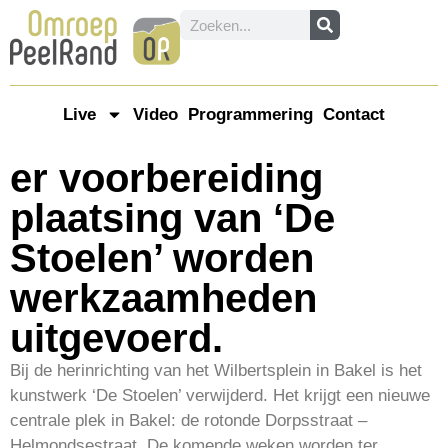
Live
Video
Programmering
Contact
er voorbereiding
plaatsing van ‘De
Stoelen’ worden
werkzaamheden
uitgevoerd.
Bij de herinrichting van het Wilbertsplein in Bakel is het
kunstwerk ‘De Stoelen’ verwijderd. Het krijgt een nieuwe
centrale plek in Bakel: de rotonde Dorpsstraat –
Helmondsestraat. De komende weken worden ter