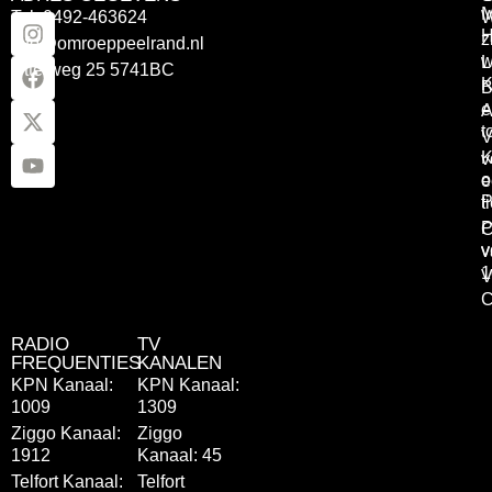
Tel: 0492-463624
W
z
info@omroeppeelrand.nl
w
L
Otterweg 25 5741BC
K
B
e
A
t
V
K
v
o
e
P
t
P
C
v
v
1
V
C
RADIO
TV
FREQUENTIES
KANALEN
KPN Kanaal:
KPN Kanaal:
1009
1309
Ziggo Kanaal:
Ziggo
1912
Kanaal: 45
Telfort Kanaal:
Telfort