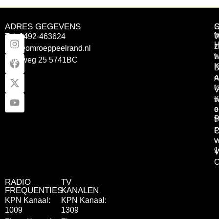
ADRES GEGEVENS
Tel: 0492-463624
W
z
info@omroeppeelrand.nl
w
L
Otterweg 25 5741BC
K
B
e
A
t
V
K
v
o
e
P
t
P
C
v
v
1
V
C
RADIO
TV
FREQUENTIES
KANALEN
KPN Kanaal:
KPN Kanaal:
1009
1309