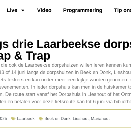
Live
Video
Programmering
Tip on
ngs drie Laarbeekse dor
ap & Trap
n die ook de Laarbeekse dorpshuizen willen leren kennen kun
 13 of 14 juni langs de dorpshuizen in Beek en Donk, Lieshou
 iets lekkers en kan onder meer een kijkje worden genomen i
 evenementen. In ieder dorpshuis kan men in de huiskamer t
. De route start vanaf het Dorpshuis in Lieshout of het On
 en betalen voor deze fietsroute kan tot 6 juni via bibliot
2025
Laarbeek
Beek en Donk
,
Lieshout
,
Mariahout