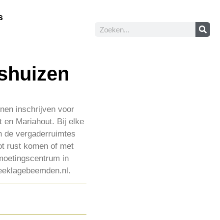
s
pshuizen
nen inschrijven voor
t en Mariahout. Bij elke
n de vergaderruimtes
ot rust komen of met
tmoetingscentrum in
heeklagebeemden.nl.