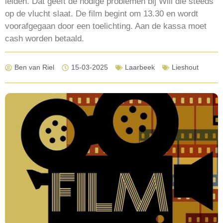
leiden. Dat geeft de nodige problemen bij Will die steeds
op de vlucht slaat. De film begint om 13.30 en wordt
voorafgegaan door een toelichting. Aan de kassa moet
cash worden betaald.
Ben van Riel
15-03-2025
Laarbeek
Lieshout