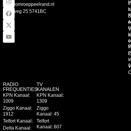
z
info@omroeppeelrand.nl
w
L
Otterweg 25 5741BC
K
B
e
A
t
V
K
v
o
e
P
t
P
C
v
v
1
V
C
RADIO
TV
FREQUENTIES
KANALEN
KPN Kanaal:
KPN Kanaal:
1009
1309
Ziggo Kanaal:
Ziggo
1912
Kanaal: 45
Telfort Kanaal:
Telfort
Kanaal: 607
Delta Kanaal: