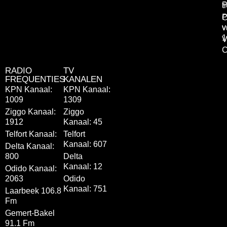
P
t
P
C
v
v
1
V
C
RADIO
TV
FREQUENTIES
KANALEN
KPN Kanaal:
KPN Kanaal:
1009
1309
Ziggo Kanaal:
Ziggo
1912
Kanaal: 45
Telfort Kanaal:
Telfort
Kanaal: 607
Delta Kanaal:
800
Delta
Kanaal: 12
Odido Kanaal:
2063
Odido
Kanaal: 751
Laarbeek 106.8
Fm
Gemert-Bakel
91.1 Fm