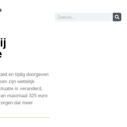
s
ij
e
oed en tijdig doorgeven
en zijn wettelijk
tuatie is veranderd,
 van maximaal 325 euro
 zorgen dat meer