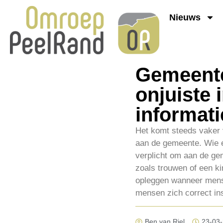
Nieuws
Gemeente
onjuiste 
informati
Het komt steeds vaker v
aan de gemeente. Wie ee
verplicht om aan de gem
zoals trouwen of een k
opleggen wanneer mensen
mensen zich correct ins
Ben van Riel
23-03