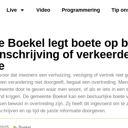
Live
Video
Programmering
Tip on
 Boekel legt boete op b
inschrijving of verkeerd
e
oor dat inwoners een verhuizing, vestiging of vertrek niet g
n verandering niet doorgeeft, begaat een overtreding. Mens
eente door te geven waar men woont, of als er iets in een si
ind krijgen. De gemeente Boekel kan een bestuurlijke boete
 bewust in overtreding zijn. Zij heeft dit ingevoerd om te
chrijven en op tijd de juiste informatie doorgeven.
-2025
Boekel