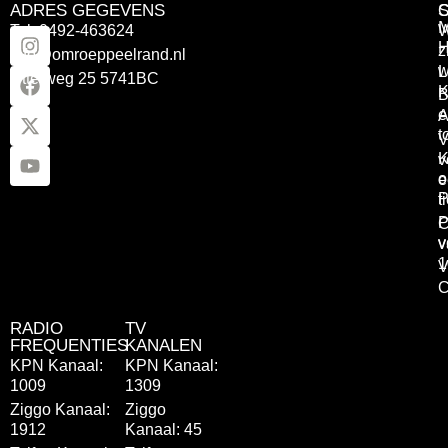
ADRES GEGEVENS
Tel: 0492-463624
W
z
info@omroeppeelrand.nl
w
L
Otterweg 25 5741BC
K
B
e
A
t
V
K
v
o
e
P
t
P
C
v
v
1
V
C
RADIO
TV
FREQUENTIES
KANALEN
KPN Kanaal:
KPN Kanaal:
1009
1309
Ziggo Kanaal:
Ziggo
1912
Kanaal: 45