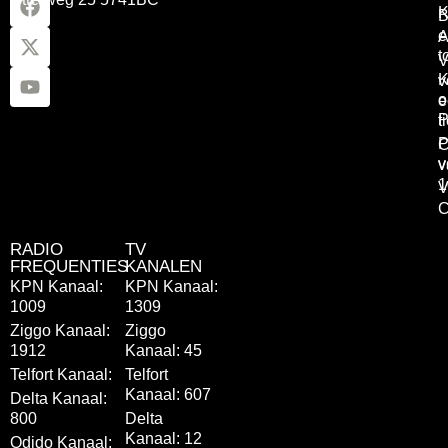
K
B
e
A
t
V
K
v
o
e
P
t
P
C
v
v
1
V
C
RADIO
TV
FREQUENTIES
KANALEN
KPN Kanaal:
KPN Kanaal:
1009
1309
Ziggo Kanaal:
Ziggo
1912
Kanaal: 45
Telfort Kanaal:
Telfort
Kanaal: 607
Delta Kanaal:
800
Delta
Kanaal: 12
Odido Kanaal: