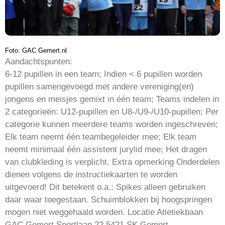
Foto: GAC Gemert.nl
Aandachtspunten:
6-12 pupillen in een team; Indien < 6 pupillen worden
pupillen samengevoegd met andere vereniging(en)
jongens en meisjes gemixt in één team; Teams indelen in
2 categorieën: U12-pupillen en U8-/U9-/U10-pupillen; Per
categorie kunnen meerdere teams worden ingeschreven;
Elk team neemt één teambegeleider mee; Elk team
neemt minimaal één assistent jurylid mee; Het dragen
van clubkleding is verplicht. Extra opmerking Onderdelen
dienen volgens de instructiekaarten te worden
uitgevoerd! Dit betekent o.a.: Spikes alleen gebruiken
daar waar toegestaan. Schuimblokken bij hoogspringen
mogen niet weggehaald worden. Locatie Atletiekbaan
GAC Gemert Sportlaan 22 5421 SK Gemert