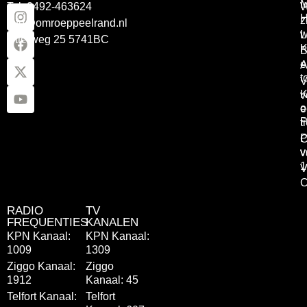
Tel: 0492-463624
W
z
info@omroeppeelrand.nl
w
L
Otterweg 25 5741BC
K
B
e
A
t
V
K
v
o
e
P
t
P
C
v
v
1
V
C
RADIO
TV
FREQUENTIES
KANALEN
KPN Kanaal:
KPN Kanaal:
1009
1309
Ziggo Kanaal:
Ziggo
1912
Kanaal: 45
Telfort Kanaal:
Telfort