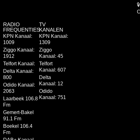
1
V
C
RADIO
TV
FREQUENTIES
KANALEN
KPN Kanaal:
KPN Kanaal:
1009
1309
Ziggo Kanaal:
Ziggo
1912
Kanaal: 45
Telfort Kanaal:
Telfort
Kanaal: 607
Delta Kanaal:
800
Delta
Kanaal: 12
Odido Kanaal:
2063
Odido
Kanaal: 751
Laarbeek 106.8
Fm
Gemert-Bakel
91.1 Fm
Boekel 106.4
Fm
DAB+ Kanaal