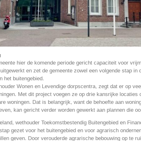
l
meente hier de komende periode gericht capaciteit voor vrij
 uitgewerkt en zet de gemeente zowel een volgende stap i
an het buitengebied.
ouder Wonen en Levendige dorpscentra, zegt dat er op vee
ingen. Met dit project voegen ze op drie kansrijke locatie
re woningen. Dat is belangrijk, want de behoefte aan woningen
e geven, kan gericht verder worden gewerkt aan plannen die oo
eland, wethouder Toekomstbestendig Buitengebied en Financ
 stap gezet voor het buitengebied en voor agrarisch onderne
llen geven. Door verouderde agrarische bebouwing op te rui