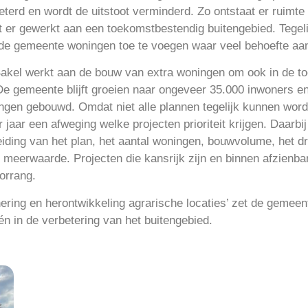
terd en wordt de uitstoot verminderd. Zo ontstaat er ruimte
 er gewerkt aan een toekomstbestendig buitengebied. Tegelij
de gemeente woningen toe te voegen waar veel behoefte aan
kel werkt aan de bouw van extra woningen om ook in de t
De gemeente blijft groeien naar ongeveer 35.000 inwoners en
ngen gebouwd. Omdat niet alle plannen tegelijk kunnen wor
jaar een afweging welke projecten prioriteit krijgen. Daarbi
iding van het plan, het aantal woningen, bouwvolume, het d
 meerwaarde. Projecten die kansrijk zijn en binnen afzienba
oorrang.
ering en herontwikkeling agrarische locaties’ zet de gemeen
 in de verbetering van het buitengebied.