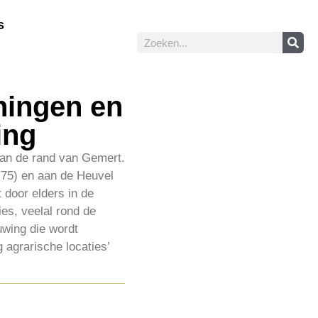
s
ningen en
ing
aan de rand van Gemert.
 75) en aan de Heuvel
door elders in de
es, veelal rond de
uwing die wordt
 agrarische locaties’