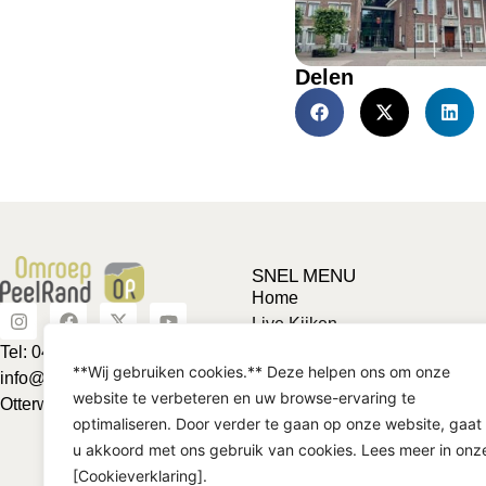
Delen
SNEL MENU
Home
Live Kijken
Adverteren
Tel: 0492-463624
**Wij gebruiken cookies.** Deze helpen ons om onze
Vriendje voor een tientje
info@omroeppeelrand.nl
website te verbeteren en uw browse-ervaring te
Club van 1000
Otterweg 25 5741BC
optimaliseren. Door verder te gaan op onze website, gaat
Contact
u akkoord met ons gebruik van cookies. Lees meer in onz
[Cookieverklaring].