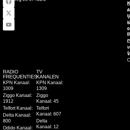
K
B
e
A
t
V
K
v
o
e
P
t
P
C
v
v
1
V
C
RADIO
TV
FREQUENTIES
KANALEN
KPN Kanaal:
KPN Kanaal:
1009
1309
Ziggo Kanaal:
Ziggo
1912
Kanaal: 45
Telfort Kanaal:
Telfort
Kanaal: 607
Delta Kanaal:
800
Delta
Kanaal: 12
Odido Kanaal: