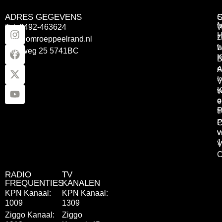
ADRES GEGEVENS
Tel: 0492-463624
W
z
info@omroeppeelrand.nl
w
L
Otterweg 25 5741BC
K
B
e
A
t
V
K
v
o
e
P
t
P
C
v
v
1
V
C
RADIO
TV
FREQUENTIES
KANALEN
KPN Kanaal:
KPN Kanaal:
1009
1309
Ziggo Kanaal:
Ziggo