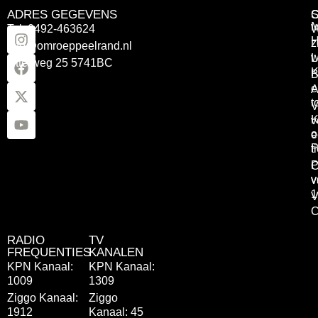
ADRES GEGEVENS
Tel: 0492-463624
W
z
info@omroeppeelrand.nl
w
L
Otterweg 25 5741BC
K
B
e
A
t
V
K
v
o
e
P
t
P
C
v
v
1
V
C
RADIO
TV
FREQUENTIES
KANALEN
KPN Kanaal:
KPN Kanaal:
1009
1309
Ziggo Kanaal:
Ziggo
1912
Kanaal: 45