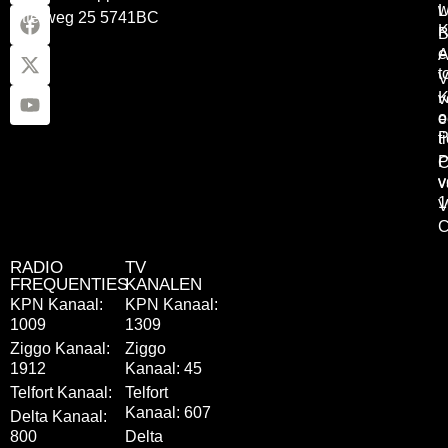
w
L
Otterweg 25 5741BC
K
B
e
A
t
V
K
v
o
e
P
t
P
C
v
v
1
V
C
RADIO
TV
FREQUENTIES
KANALEN
KPN Kanaal:
KPN Kanaal:
1009
1309
Ziggo Kanaal:
Ziggo
1912
Kanaal: 45
Telfort Kanaal:
Telfort
Kanaal: 607
Delta Kanaal:
800
Delta