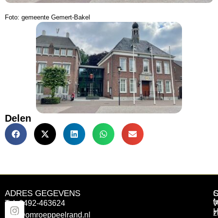
Foto: gemeente Gemert-Bakel
Delen
ADRES GEGEVENS
Tel: 0492-463624
W
z
info@omroeppeelrand.nl