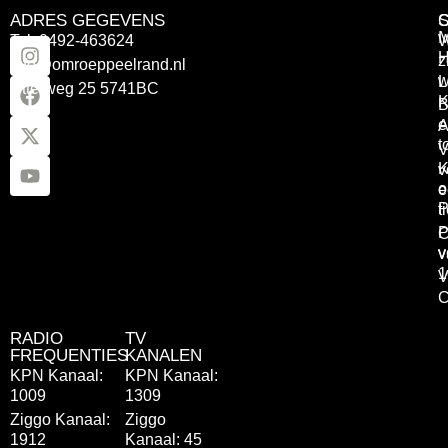
ADRES GEGEVENS
Tel: 0492-463624
W
z
info@omroeppeelrand.nl
w
L
Otterweg 25 5741BC
K
B
e
A
t
V
K
v
o
e
P
t
P
C
v
v
1
V
C
RADIO
TV
FREQUENTIES
KANALEN
KPN Kanaal:
KPN Kanaal:
1009
1309
Ziggo Kanaal:
Ziggo
1912
Kanaal: 45