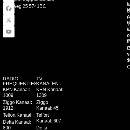
w
L
Otterweg 25 5741BC
K
B
e
A
t
V
K
v
o
e
P
t
P
C
v
v
1
V
C
RADIO
TV
FREQUENTIES
KANALEN
KPN Kanaal:
KPN Kanaal:
1009
1309
Ziggo Kanaal:
Ziggo
1912
Kanaal: 45
Telfort Kanaal:
Telfort
Kanaal: 607
Delta Kanaal:
800
Delta